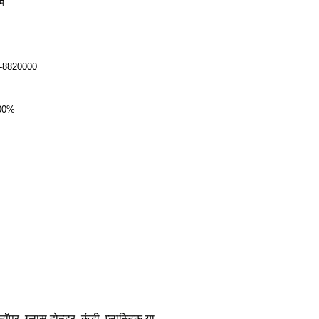
ें
-8820000
00%
टॉपर, ग्लास होल्डर, कुंडी, प्लास्टिक या