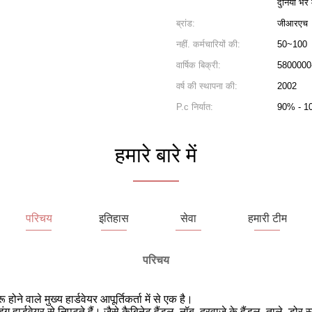
दुनिया भर म
ब्रांड:
जीआरएच
नहीं. कर्मचारियों की:
50~100
वार्षिक बिक्री:
5800000
वर्ष की स्थापना की:
2002
P.c निर्यात:
90% - 1
हमारे बारे में
परिचय
इतिहास
सेवा
हमारी टीम
परिचय
होने वाले मुख्य हार्डवेयर आपूर्तिकर्ता में से एक है।
ार्डवेयर से निपटते हैं। जैसे कैबिनेट हैंडल, नॉब, दरवाज़े के हैंडल, ताले, डोर स्