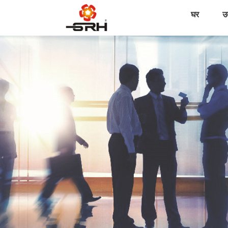
घर
उत