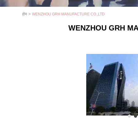
होम
>
WENZHOU GRH MANUFACTURE CO.,LTD
WENZHOU GRH MA
1
2