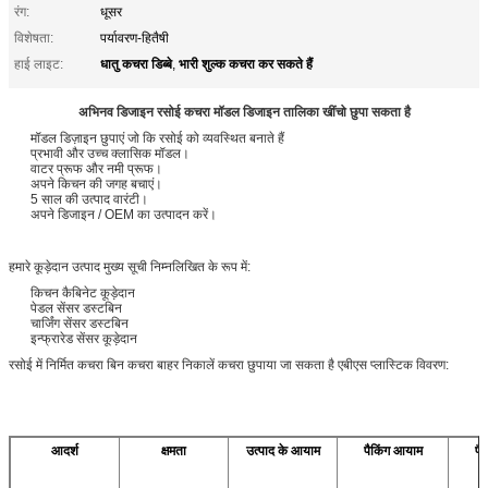
रंग:
धूसर
विशेषता:
पर्यावरण-हितैषी
धातु कचरा डिब्बे
भारी शुल्क कचरा कर सकते हैं
हाई लाइट:
,
अभिनव डिजाइन रसोई कचरा मॉडल डिजाइन तालिका खींचो छुपा सकता है
मॉडल डिज़ाइन छुपाएं जो कि रसोई को व्यवस्थित बनाते हैं
प्रभावी और उच्च क्लासिक मॉडल।
वाटर प्रूफ और नमी प्रूफ।
अपने किचन की जगह बचाएं।
5 साल की उत्पाद वारंटी।
अपने डिजाइन / OEM का उत्पादन करें।
हमारे कूड़ेदान उत्पाद मुख्य सूची निम्नलिखित के रूप में:
किचन कैबिनेट कूड़ेदान
पेडल सेंसर डस्टबिन
चार्जिंग सेंसर डस्टबिन
इन्फ्रारेड सेंसर कूड़ेदान
रसोई में निर्मित कचरा बिन कचरा बाहर निकालें कचरा छुपाया जा सकता है एबीएस प्लास्टिक विवरण:
आदर्श
क्षमता
उत्पाद के आयाम
पैकिंग आयाम
पै