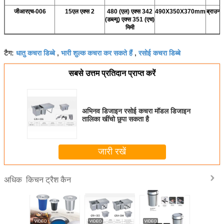
जीआरएच-006
15एल एक्स 2
480 (एल) एक्स 342
490X350X370mm
ब्राउन 
(डब्ल्यू) एक्स 351 (एच)
मिमी
धातु कचरा डिब्बे
भारी शुल्क कचरा कर सकते हैं
रसोई कचरा डिब्बे
टैग:
,
,
सबसे उत्तम प्रतिदान प्राप्त करें
अभिनव डिजाइन रसोई कचरा मॉडल डिजाइन
तालिका खींचो छुपा सकता है
जारी रखें
किचन ट्रैश कैन
अधिक