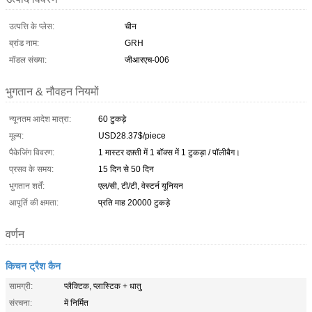
उत्पत्ति के प्लेस:
चीन
ब्रांड नाम:
GRH
मॉडल संख्या:
जीआरएच-006
भुगतान & नौवहन नियमों
न्यूनतम आदेश मात्रा:
60 टुकड़े
मूल्य:
USD28.37$/piece
पैकेजिंग विवरण:
1 मास्टर दफ़्ती में 1 बॉक्स में 1 टुकड़ा / पॉलीबैग।
प्रसव के समय:
15 दिन से 50 दिन
भुगतान शर्तें:
एल/सी, टी/टी, वेस्टर्न यूनियन
आपूर्ति की क्षमता:
प्रति माह 20000 टुकड़े
वर्णन
किचन ट्रैश कैन
सामग्री:
प्लैक्टिक, प्लास्टिक + धातु
संरचना:
में निर्मित