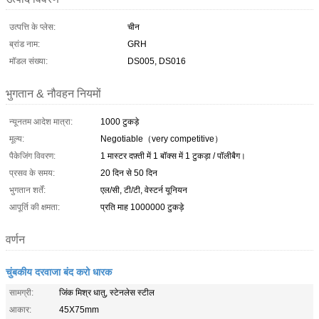
उत्पत्ति के प्लेस:
चीन
ब्रांड नाम:
GRH
मॉडल संख्या:
DS005, DS016
भुगतान & नौवहन नियमों
न्यूनतम आदेश मात्रा:
1000 टुकड़े
मूल्य:
Negotiable（very competitive）
पैकेजिंग विवरण:
1 मास्टर दफ़्ती में 1 बॉक्स में 1 टुकड़ा / पॉलीबैग।
प्रसव के समय:
20 दिन से 50 दिन
भुगतान शर्तें:
एल/सी, टी/टी, वेस्टर्न यूनियन
आपूर्ति की क्षमता:
प्रति माह 1000000 टुकड़े
वर्णन
चुंबकीय दरवाजा बंद करो धारक
सामग्री:
जिंक मिश्र धातु, स्टेनलेस स्टील
आकार:
45X75mm