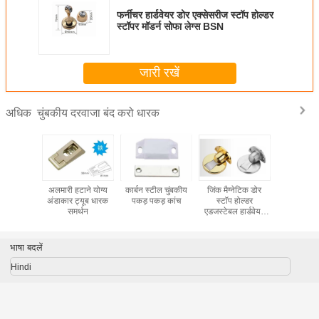
फर्नीचर हार्डवेयर डोर एक्सेसरीज स्टॉप होल्डर
स्टॉपर मॉडर्न सोफा लेग्स BSN
जारी रखें
चुंबकीय दरवाजा बंद करो धारक
अधिक
र्डवेयर डोर
अलमारी हटाने योग्य
कार्बन स्टील चुंबकीय
जिंक मैग्नेटिक डोर
स्टेनलेस स्टी
्टॉप होल्डर
अंडाकार ट्यूब धारक
पकड़ पकड़ कांच
स्टॉप होल्डर
दरवाजा बं
डर्न सोफा
समर्थन
एडजस्टेबल हार्डवेयर
स BSN
डोर स्टॉपर
भाषा बदलें
Hindi