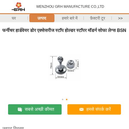
WENZHOU GRH MANUFACTURE CO.,LTD
घर
उत्पाद
हमारे बारे में
फ़ैक्टरी टूर
>>
फर्नीचर हार्डवेयर डोर एक्सेसरीज स्टॉप होल्डर स्टॉपर मॉडर्न सोफा लेग्स BSN
सबसे अच्छी कीमत
हमसे संपर्क करें
उत्पाद विवरण