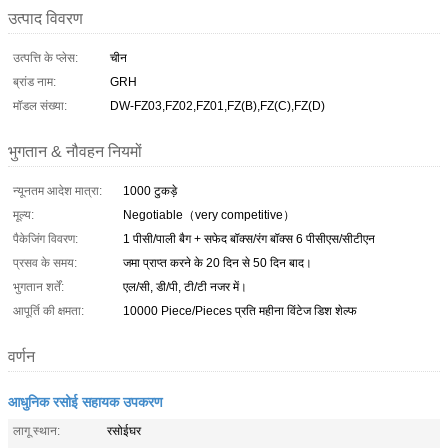
उत्पाद विवरण
उत्पत्ति के प्लेस:
चीन
ब्रांड नाम:
GRH
मॉडल संख्या:
DW-FZ03,FZ02,FZ01,FZ(B),FZ(C),FZ(D)
भुगतान & नौवहन नियमों
न्यूनतम आदेश मात्रा:
1000 टुकड़े
मूल्य:
Negotiable（very competitive）
पैकेजिंग विवरण:
1 पीसी/पाली बैग + सफेद बॉक्स/रंग बॉक्स 6 पीसीएस/सीटीएन
प्रसव के समय:
जमा प्राप्त करने के 20 दिन से 50 दिन बाद।
भुगतान शर्तें:
एल/सी, डी/पी, टी/टी नजर में।
आपूर्ति की क्षमता:
10000 Piece/Pieces प्रति महीना विंटेज डिश शेल्फ
वर्णन
आधुनिक रसोई सहायक उपकरण
लागू स्थान:
रसोईघर