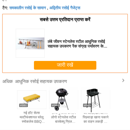
समकालीन रसोई के सामान
अद्वितीय रसोई गैजेट्स
टैग:
,
सबसे उत्तम प्रतिदान प्राप्त करें
लंबे जीवन स्टेनलेस स्टील आधुनिक रसोई
सहायक उपकरण रैक संग्रह पर्यावरण के
अनुकूल
जारी रखें
आधुनिक रसोई सहायक उपकरण
अधिक
र आयोजक
नई हॉट सेल्स
उच्च गुणवत्ता कस्टम
घर आउटडोर आँगन
आधुनिक रसो
लरी ट्रे
मल्टीफंक्शनल घरेलू
लोगो स्टेनलेस स्टील
पिछवाड़ा खाना पकाने
प्लेट सुखाने
 के साथ
स्मोकलेस BBQ
बारबेक्यू ग्रिल
का वाहन लकड़ी का
रैक
इलेक्ट्रिक ग्रिल
आउटडोर चारकोल
कोयला बारबेक्यू BBQ