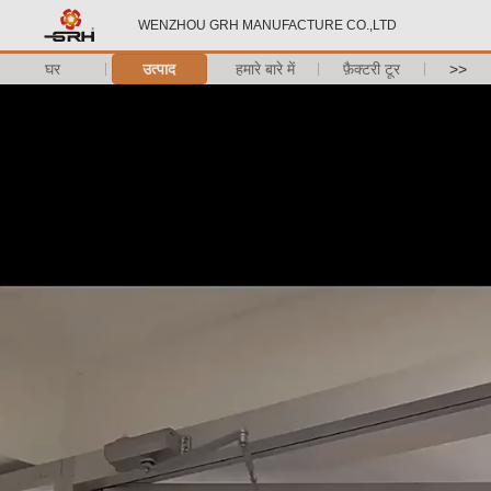
WENZHOU GRH MANUFACTURE CO.,LTD
घर
उत्पाद
हमारे बारे में
फ़ैक्टरी टूर
>>