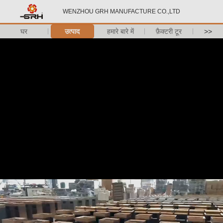
WENZHOU GRH MANUFACTURE CO.,LTD
घर
उत्पाद
हमारे बारे में
फ़ैक्टरी टूर
>>