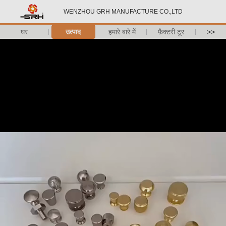
WENZHOU GRH MANUFACTURE CO.,LTD
घर
उत्पाद
हमारे बारे में
फ़ैक्टरी टूर
>>