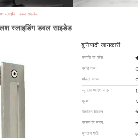
ी फ्लश स्लाइडिंग डबल साइडेड
मी फ्लश स्लाइडिंग डबल साइडेड
बुनियादी जानकारी
उत्पत्ति के प्लेस:
च
ब्रांड नाम:
मॉडल संख्या:
G
न्यूनतम आदेश मात्रा:
1
मूल्य:
N
पैकेजिंग विवरण:
न
प्रसव के समय:
ज
भुगतान शर्तें:
ए