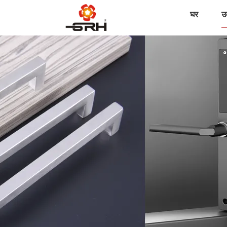
घर
उत